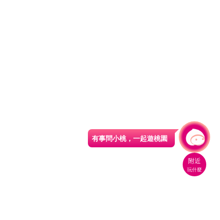
有事問小桃，一起遊桃園
附近
玩什麼