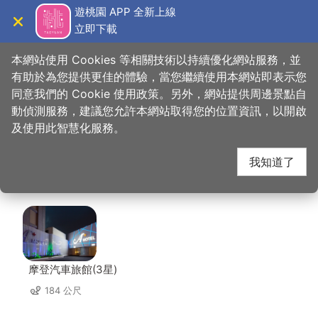
跳
遊桃園 APP 全新上線
到
立即下載
導覽
關閉
主
桃園觀光導覽網
首頁
>
想去的地方
>
美食、購物
>
囍翻台式小酒館
要
本網站使用 Cookies 等相關技術以持續優化網站服務，並
內
有助於為您提供更佳的體驗，當您繼續使用本網站即表示您
容
同意我們的 Cookie 使用政策。另外，網站提供周邊景點自
囍翻台式小酒館 周邊住
區
動偵測服務，建議您允許本網站取得您的位置資訊，以開啟
塊
及使用此智慧化服務。
宿
我知道了
共有 123 間店家
摩登汽車旅館(3星)
184 公尺