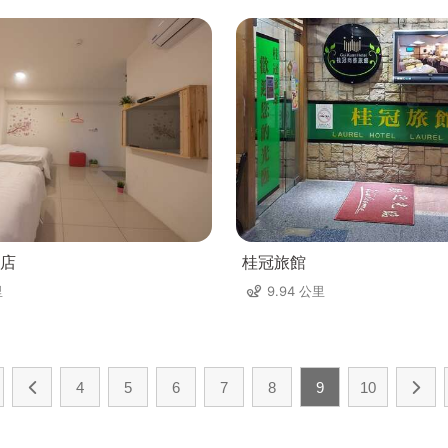
店
桂冠旅館
里
9.94 公里
4
5
6
7
8
9
10