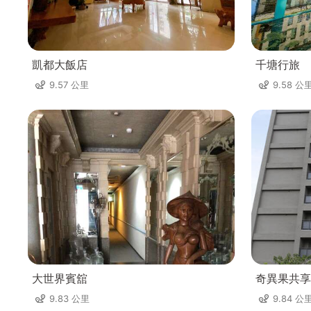
凱都大飯店
千塘行旅
9.57 公里
9.58 公
大世界賓舘
奇異果共享
9.83 公里
9.84 公