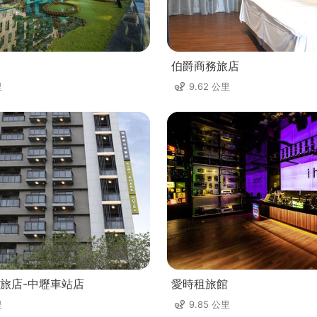
伯爵商務旅店
里
9.62 公里
旅店-中壢車站店
愛時租旅館
里
9.85 公里