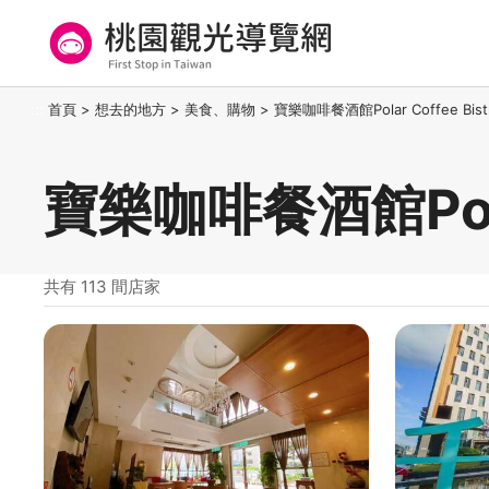
跳
到
主
要
桃園觀光導覽網
:::
首頁
>
想去的地方
>
美食、購物
>
寶樂咖啡餐酒館Polar Coffee Bist
內
容
區
寶樂咖啡餐酒館Polar
塊
共有 113 間店家