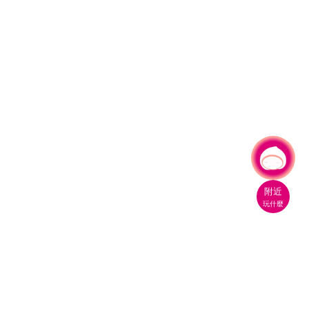
有事問小桃，一起遊桃園
|
附近
玩什麼