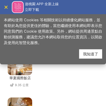
跳
遊桃園 APP 全新上線
到
立即下載
導覽
關閉
主
桃園觀光導覽網
首頁
>
想去的地方
>
美食、購物
>
統領廣場
要
本網站使用 Cookies 等相關技術以持續優化網站服務，並
內
有助於為您提供更佳的體驗，當您繼續使用本網站即表示您
容
同意我們的 Cookie 使用政策。另外，網站提供周邊景點自
統領廣場 周邊住宿
區
動偵測服務，建議您允許本網站取得您的位置資訊，以開啟
塊
及使用此智慧化服務。
共有 121 間店家
我知道了
華夏國際飯店
9.35 公里