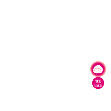
有事問小桃，一起遊桃園
|
附近
玩什麼