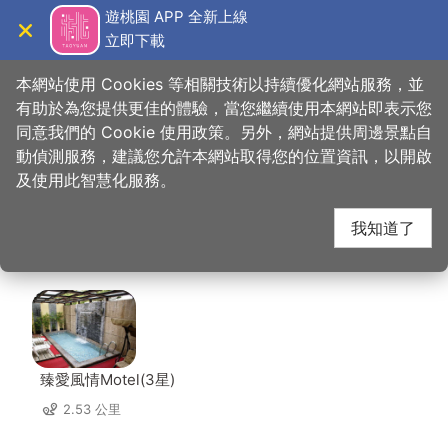
跳
遊桃園 APP 全新上線
到
立即下載
導覽
關閉
主
桃園觀光導覽網
首頁
>
想去的地方
>
美食、購物
>
初。手作牛肉拉麵
要
本網站使用 Cookies 等相關技術以持續優化網站服務，並
內
有助於為您提供更佳的體驗，當您繼續使用本網站即表示您
容
同意我們的 Cookie 使用政策。另外，網站提供周邊景點自
初。手作牛肉拉麵 周邊
區
動偵測服務，建議您允許本網站取得您的位置資訊，以開啟
塊
及使用此智慧化服務。
住宿
我知道了
共有 126 間店家
臻愛風情Motel(3星)
2.53 公里