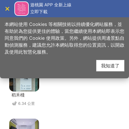
跳
遊桃園 APP 全新上線
到
立即下載
導覽
關閉
主
桃園觀光導覽網
首頁
>
想去的地方
>
美食、購物
>
楊梅四維商圈
要
本網站使用 Cookies 等相關技術以持續優化網站服務，並
內
有助於為您提供更佳的體驗，當您繼續使用本網站即表示您
容
同意我們的 Cookie 使用政策。另外，網站提供周邊景點自
楊梅四維商圈 周邊住宿
區
動偵測服務，建議您允許本網站取得您的位置資訊，以開啟
塊
及使用此智慧化服務。
共有 80 間店家
我知道了
稻禾棧
6.34 公里