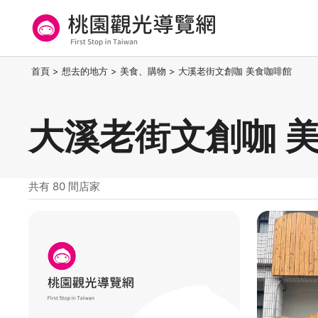
跳
到
主
要
桃園觀光導覽網
:::
首頁
>
想去的地方
>
美食、購物
>
大溪老街文創咖 美食咖啡館
內
容
區
大溪老街文創咖 
塊
共有 80 間店家