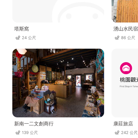
塔斯窩
湧山水民宿
24 公尺
86 公尺
新南一二文創商行
康莊旅店
139 公尺
242 公尺