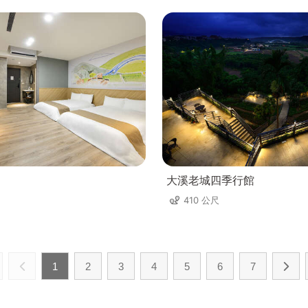
大溪老城四季行館
410 公尺
1
2
3
4
5
6
7