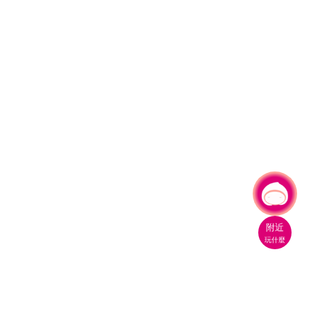
有事問小桃，一起遊桃園
附近
玩什麼