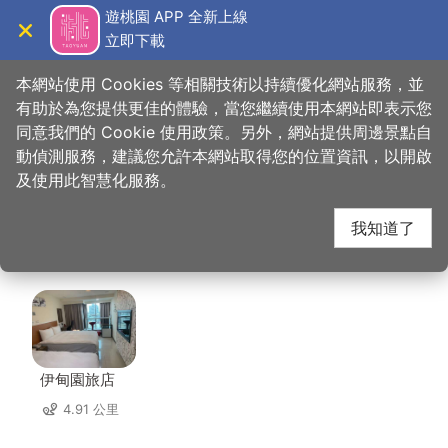
跳
遊桃園 APP 全新上線
到
立即下載
導覽
關閉
主
桃園觀光導覽網
首頁
>
想去的地方
>
美食、購物
>
鍋強強極緻火鍋
要
本網站使用 Cookies 等相關技術以持續優化網站服務，並
內
有助於為您提供更佳的體驗，當您繼續使用本網站即表示您
容
同意我們的 Cookie 使用政策。另外，網站提供周邊景點自
鍋強強極緻火鍋 周邊住
區
動偵測服務，建議您允許本網站取得您的位置資訊，以開啟
塊
及使用此智慧化服務。
宿
我知道了
共有 91 間店家
伊甸園旅店
4.91 公里