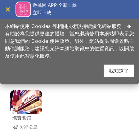
跳
遊桃園 APP 全新上線
到
立即下載
導覽
關閉
主
桃園觀光導覽網
首頁
>
想去的地方
>
美食、購物
>
東北之家酸菜白肉鍋-林口店
要
本網站使用 Cookies 等相關技術以持續優化網站服務，並
內
有助於為您提供更佳的體驗，當您繼續使用本網站即表示您
容
同意我們的 Cookie 使用政策。另外，網站提供周邊景點自
東北之家酸菜白肉鍋-
區
動偵測服務，建議您允許本網站取得您的位置資訊，以開啟
塊
及使用此智慧化服務。
林口店 周邊住宿
我知道了
共有 67 間店家
環寶賓館
8.97 公里