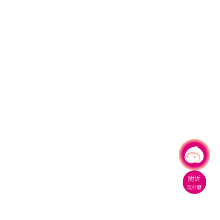
有事問小桃，一起遊桃園
|
附近
玩什麼