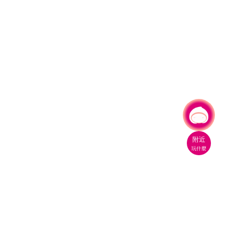
有事問小桃，一起遊桃園
|
附近
玩什麼