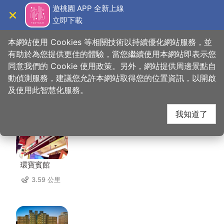
跳
遊桃園 APP 全新上線
到
立即下載
導覽
關閉
主
桃園觀光導覽網
首頁
>
想去的地方
>
美食、購物
>
堅果樂園
要
本網站使用 Cookies 等相關技術以持續優化網站服務，並
內
有助於為您提供更佳的體驗，當您繼續使用本網站即表示您
容
同意我們的 Cookie 使用政策。另外，網站提供周邊景點自
堅果樂園 周邊住宿
區
動偵測服務，建議您允許本網站取得您的位置資訊，以開啟
塊
及使用此智慧化服務。
共有 75 間店家
我知道了
環寶賓館
3.59 公里