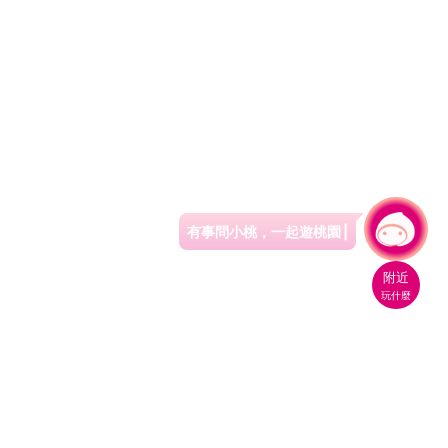
有事問小桃，一起遊桃園
|
附近
玩什麼