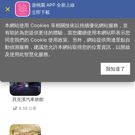
跳
遊桃園 APP 全新上線
到
立即下載
導覽
關閉
主
桃園觀光導覽網
首頁
>
想去的地方
>
美食、購物
>
巧虎夢想樂園
要
本網站使用 Cookies 等相關技術以持續優化網站服務，並
內
有助於為您提供更佳的體驗，當您繼續使用本網站即表示您
容
同意我們的 Cookie 使用政策。另外，網站提供周邊景點自
巧虎夢想樂園 周邊住宿
區
動偵測服務，建議您允許本網站取得您的位置資訊，以開啟
塊
及使用此智慧化服務。
共有 111 間店家
我知道了
貝克漢汽車旅館
8.59 公里