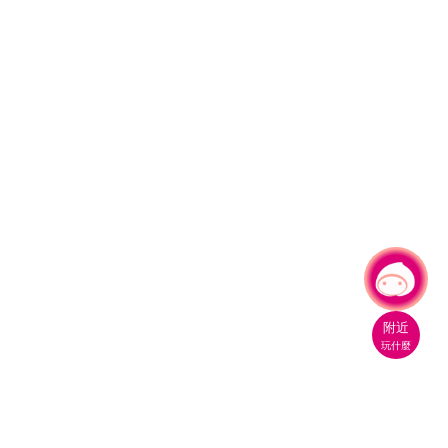
有事問小桃，一起遊桃園
附近
玩什麼