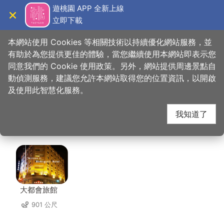
跳
遊桃園 APP 全新上線
到
立即下載
導覽
關閉
主
桃園觀光導覽網
首頁
>
想去的地方
>
美食、購物
>
旅人咖啡館 力行店
要
本網站使用 Cookies 等相關技術以持續優化網站服務，並
內
有助於為您提供更佳的體驗，當您繼續使用本網站即表示您
容
同意我們的 Cookie 使用政策。另外，網站提供周邊景點自
旅人咖啡館 力行店 周
區
動偵測服務，建議您允許本網站取得您的位置資訊，以開啟
塊
及使用此智慧化服務。
邊住宿
我知道了
共有 130 間店家
大都會旅館
901 公尺