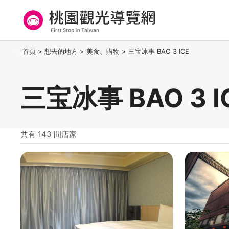
跳
到
主
要
桃園觀光導覽網
:::
首頁
>
想去的地方
>
美食、購物
>
三宝冰事 BAO 3 ICE
內
容
區
三宝冰事 BAO 3 
塊
共有 143 間店家