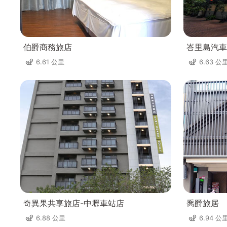
伯爵商務旅店
峇里島汽車
6.61 公里
6.63 公
奇異果共享旅店-中壢車站店
喬爵旅居
6.88 公里
6.94 公