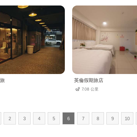
旅
英倫假期旅店
7.08 公里
2
3
4
5
6
7
8
9
10