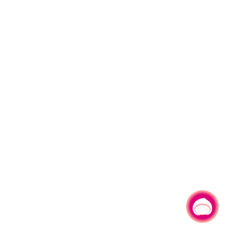
有事問小桃，一起遊桃園
|