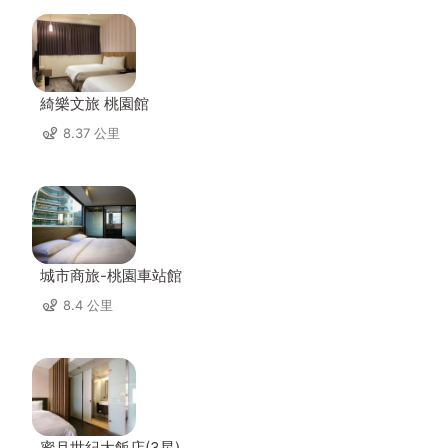
綺樂文旅 桃園館
8.37 公里
城市商旅-桃園車站館
8.4 公里
蜜月世紀大飯店(3星)