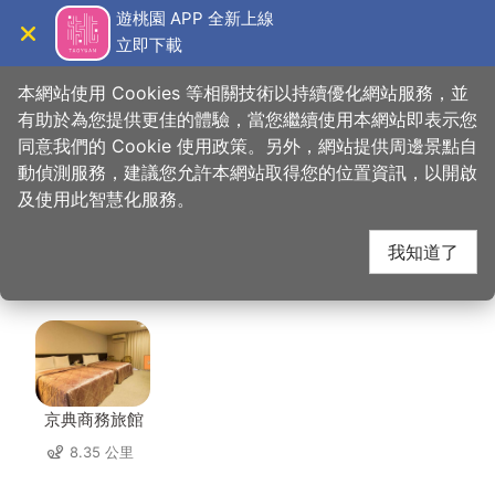
跳
遊桃園 APP 全新上線
到
立即下載
導覽
關閉
主
桃園觀光導覽網
首頁
>
想去的地方
>
美食、購物
>
食一碗秋香的味道
要
本網站使用 Cookies 等相關技術以持續優化網站服務，並
內
有助於為您提供更佳的體驗，當您繼續使用本網站即表示您
容
同意我們的 Cookie 使用政策。另外，網站提供周邊景點自
食一碗秋香的味道 周邊
區
動偵測服務，建議您允許本網站取得您的位置資訊，以開啟
塊
及使用此智慧化服務。
住宿
我知道了
共有 149 間店家
京典商務旅館
8.35 公里