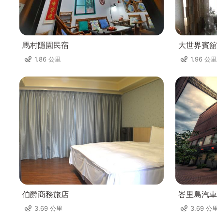
馬村隱園民宿
大世界賓舘
1.86 公里
1.96 公里
伯爵商務旅店
峇里島汽車
3.69 公里
3.69 公