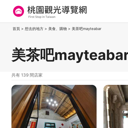
跳
到
主
要
桃園觀光導覽網
:::
首頁
>
想去的地方
>
美食、購物
>
美茶吧mayteabar
內
容
區
美茶吧mayteaba
塊
共有 139 間店家