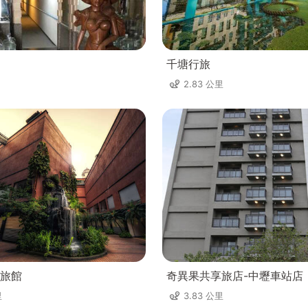
千塘行旅
2.83 公里
旅館
奇異果共享旅店-中壢車站店
里
3.83 公里