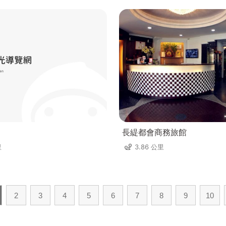
長緹都會商務旅館
里
3.86 公里
2
3
4
5
6
7
8
9
10