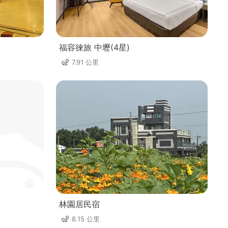
福容徠旅 中壢(4星)
7.91 公里
林園居民宿
8.15 公里