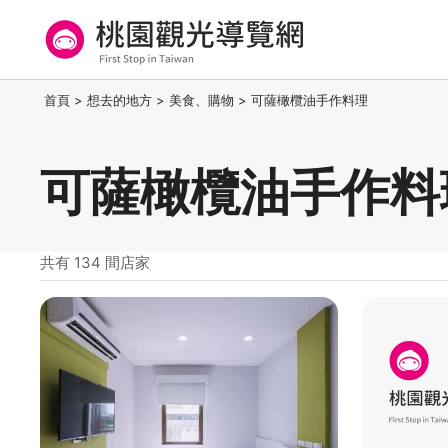
跳
到
主
要
桃園觀光導覽網
:::
首頁
>
想去的地方
>
美食、購物
>
可薩橄欖油手作料理
內
容
區
可薩橄欖油手作料
塊
共有 134 間店家