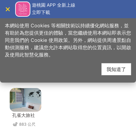
跳
遊桃園 APP 全新上線
到
立即下載
導覽
關閉
主
桃園觀光導覽網
首頁
>
想去的地方
>
美食、購物
>
來包粽．幸福粽子專賣
要
本網站使用 Cookies 等相關技術以持續優化網站服務，並
內
有助於為您提供更佳的體驗，當您繼續使用本網站即表示您
容
同意我們的 Cookie 使用政策。另外，網站提供周邊景點自
來包粽．幸福粽子專賣
區
動偵測服務，建議您允許本網站取得您的位置資訊，以開啟
塊
及使用此智慧化服務。
周邊住宿
我知道了
共有 128 間店家
孔雀大旅社
883 公尺