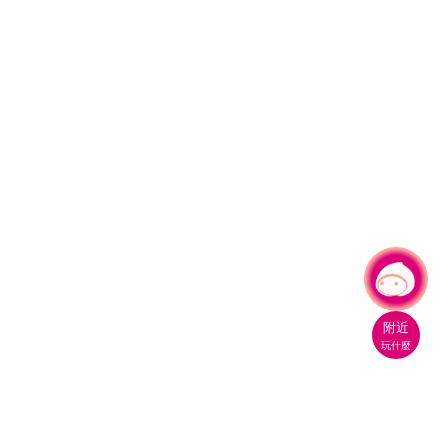
有事問小桃，一起遊桃園
附近
玩什麼