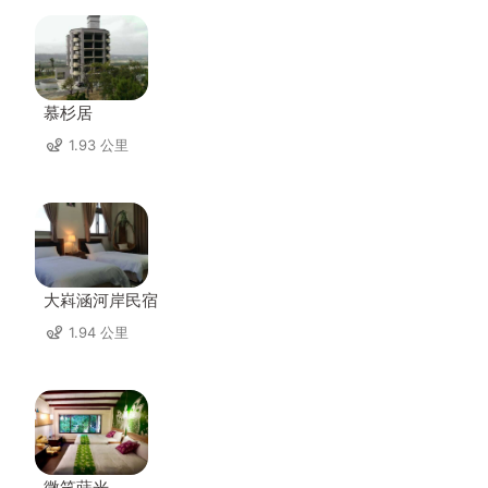
慕杉居
1.93 公里
大嵙涵河岸民宿
1.94 公里
微笑蒔光