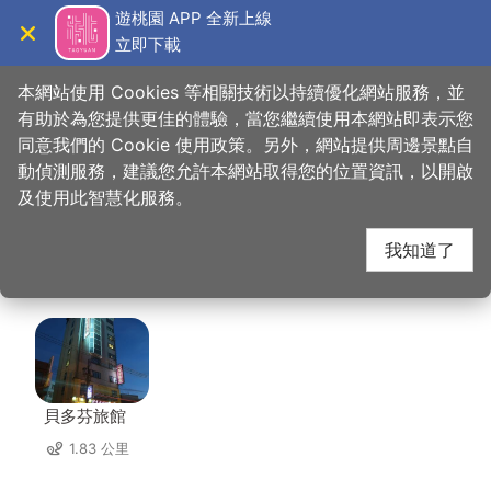
跳
遊桃園 APP 全新上線
到
立即下載
導覽
關閉
主
桃園觀光導覽網
首頁
>
想去的地方
>
美食、購物
>
GrayRoom 灰房間｜畫畫咖啡廳
要
本網站使用 Cookies 等相關技術以持續優化網站服務，並
內
有助於為您提供更佳的體驗，當您繼續使用本網站即表示您
容
同意我們的 Cookie 使用政策。另外，網站提供周邊景點自
GrayRoom 灰房間｜畫
區
動偵測服務，建議您允許本網站取得您的位置資訊，以開啟
塊
及使用此智慧化服務。
畫咖啡廳 周邊住宿
我知道了
共有 152 間店家
貝多芬旅館
1.83 公里