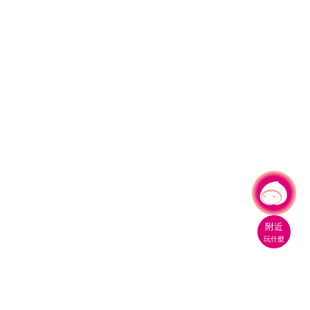
有事問小桃，一起遊桃園
|
附近
玩什麼