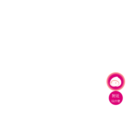
有事問小桃，一起遊桃園
|
附近
玩什麼