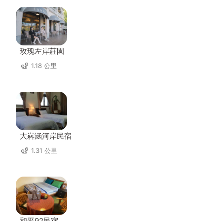
玫瑰左岸莊園
1.18 公里
大嵙涵河岸民宿
1.31 公里
和平92民宿