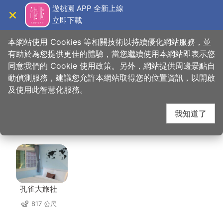
跳
遊桃園 APP 全新上線
到
立即下載
導覽
關閉
主
桃園觀光導覽網
首頁
>
想去的地方
>
美食、購物
>
大溪山水庭園餐廳
要
本網站使用 Cookies 等相關技術以持續優化網站服務，並
內
有助於為您提供更佳的體驗，當您繼續使用本網站即表示您
容
同意我們的 Cookie 使用政策。另外，網站提供周邊景點自
大溪山水庭園餐廳 周邊
區
動偵測服務，建議您允許本網站取得您的位置資訊，以開啟
塊
及使用此智慧化服務。
住宿
我知道了
共有 110 間店家
孔雀大旅社
817 公尺