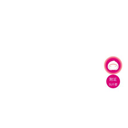
有事問小桃，一起遊桃園
附近
玩什麼