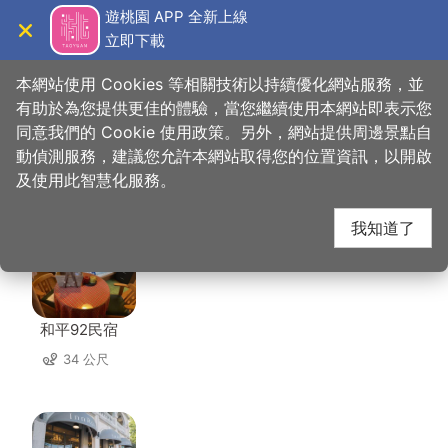
跳
遊桃園 APP 全新上線
到
立即下載
導覽
關閉
主
桃園觀光導覽網
首頁
>
想去的地方
>
美食、購物
>
里長嬤碗粿
要
本網站使用 Cookies 等相關技術以持續優化網站服務，並
內
有助於為您提供更佳的體驗，當您繼續使用本網站即表示您
容
同意我們的 Cookie 使用政策。另外，網站提供周邊景點自
里長嬤碗粿 周邊住宿
區
動偵測服務，建議您允許本網站取得您的位置資訊，以開啟
塊
及使用此智慧化服務。
共有 85 間店家
我知道了
和平92民宿
34 公尺