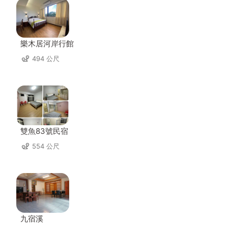
樂木居河岸行館
494 公尺
雙魚83號民宿
554 公尺
九宿溪