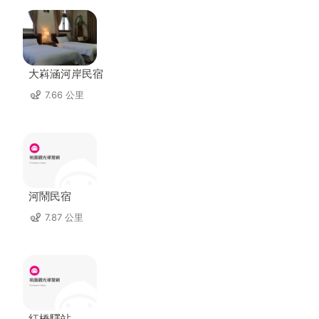
大嵙涵河岸民宿
7.66 公里
河鬧民宿
7.87 公里
紅橋驛站