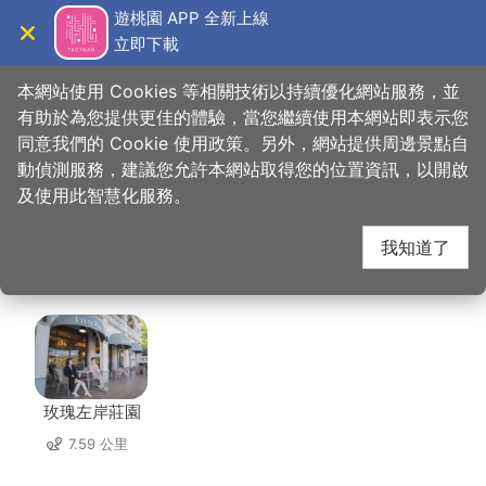
跳
遊桃園 APP 全新上線
到
立即下載
導覽
關閉
主
桃園觀光導覽網
首頁
>
想去的地方
>
美食、購物
>
客味樓懷舊客家美食
要
本網站使用 Cookies 等相關技術以持續優化網站服務，並
內
有助於為您提供更佳的體驗，當您繼續使用本網站即表示您
容
同意我們的 Cookie 使用政策。另外，網站提供周邊景點自
客味樓懷舊客家美食 周
區
動偵測服務，建議您允許本網站取得您的位置資訊，以開啟
塊
及使用此智慧化服務。
邊住宿
我知道了
共有 65 間店家
玫瑰左岸莊園
7.59 公里