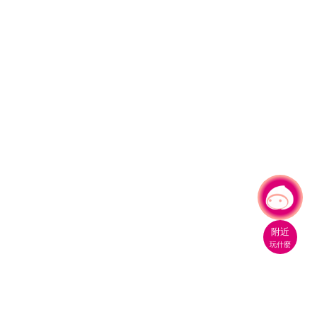
有事問小桃，一起遊桃園
附近
玩什麼