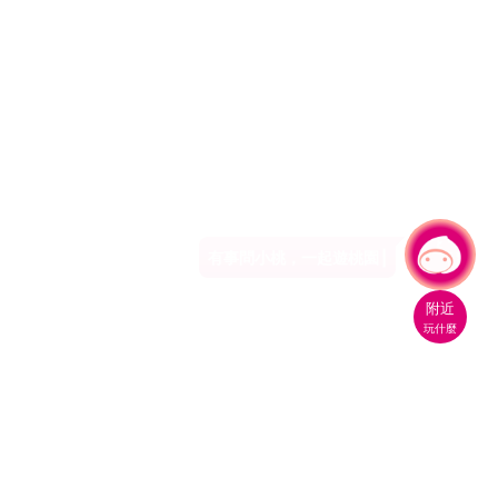
有事問小桃，一起遊桃園
|
附近
玩什麼