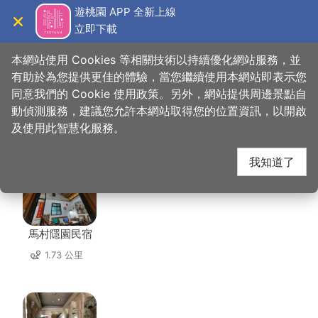
跳
遊桃園 APP 全新上線
到
立即下載
導覽
關閉
主
桃園觀光導覽網
首頁
>
想去的地方
>
美食、購物
>
唐記米干
要
本網站使用 Cookies 等相關技術以持續優化網站服務，並
內
有助於為您提供更佳的體驗，當您繼續使用本網站即表示您
容
同意我們的 Cookie 使用政策。另外，網站提供周邊景點自
唐記米干 周邊住宿
區
動偵測服務，建議您允許本網站取得您的位置資訊，以開啟
塊
及使用此智慧化服務。
共有 142 間店家
我知道了
馬村隱園民宿
1.73 公里