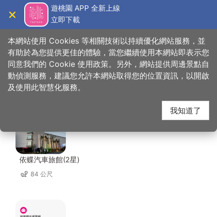
跳
遊桃園 APP 全新上線
到
立即下載
導覽
關閉
主
桃園觀光導覽網
首頁
>
想去的地方
>
美食、購物
>
甘泉魚麵
要
本網站使用 Cookies 等相關技術以持續優化網站服務，並
內
有助於為您提供更佳的體驗，當您繼續使用本網站即表示您
容
同意我們的 Cookie 使用政策。另外，網站提供周邊景點自
甘泉魚麵 周邊住宿
區
動偵測服務，建議您允許本網站取得您的位置資訊，以開啟
塊
及使用此智慧化服務。
共有 80 間店家
我知道了
依蝶汽車旅館(2星)
84 公尺