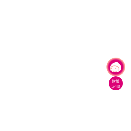
有事問小桃，一起遊桃園
|
附近
玩什麼