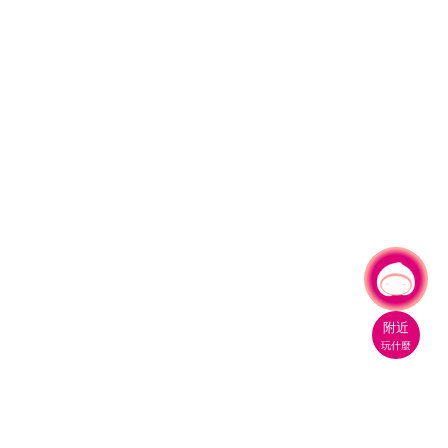
有事問小桃，一起遊桃園
附近
玩什麼