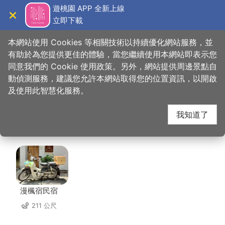
跳
遊桃園 APP 全新上線
到
立即下載
導覽
關閉
主
桃園觀光導覽網
首頁
>
想去的地方
>
美食、購物
>
玉蘭活魚（原石蘭）
要
本網站使用 Cookies 等相關技術以持續優化網站服務，並
內
有助於為您提供更佳的體驗，當您繼續使用本網站即表示您
容
同意我們的 Cookie 使用政策。另外，網站提供周邊景點自
玉蘭活魚（原石蘭） 周
區
動偵測服務，建議您允許本網站取得您的位置資訊，以開啟
塊
及使用此智慧化服務。
邊住宿
我知道了
共有 59 間店家
漫楓宿民宿
211 公尺