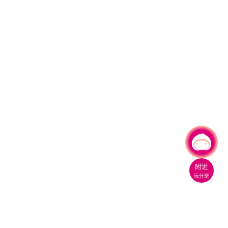
有事問小桃，一起遊桃園
附近
玩什麼