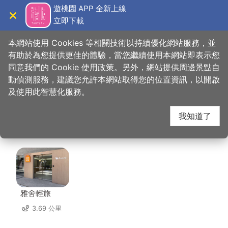
跳
遊桃園 APP 全新上線
到
立即下載
導覽
關閉
主
桃園觀光導覽網
首頁
>
想去的地方
>
美食、購物
>
龍情花生軟糖(龍潭總店)
要
本網站使用 Cookies 等相關技術以持續優化網站服務，並
內
有助於為您提供更佳的體驗，當您繼續使用本網站即表示您
容
同意我們的 Cookie 使用政策。另外，網站提供周邊景點自
龍情花生軟糖(龍潭總
區
動偵測服務，建議您允許本網站取得您的位置資訊，以開啟
塊
及使用此智慧化服務。
店) 周邊住宿
我知道了
共有 67 間店家
雅舍輕旅
3.69 公里