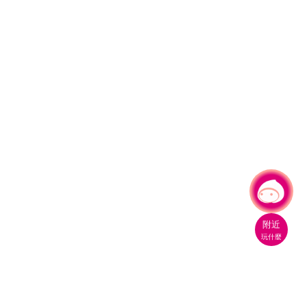
有事問小桃，一起遊桃園
附近
玩什麼