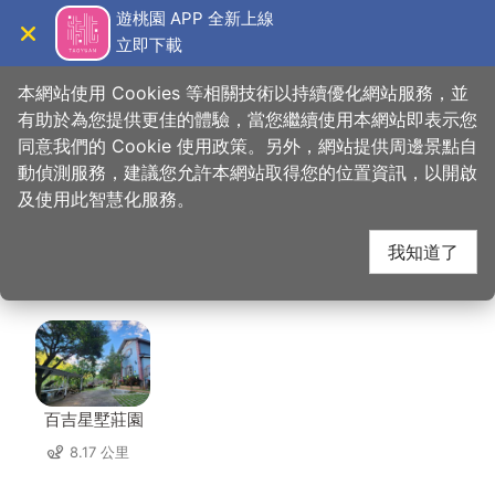
跳
遊桃園 APP 全新上線
到
立即下載
導覽
關閉
主
桃園觀光導覽網
首頁
>
想去的地方
>
美食、購物
>
桑葚緣觀光果園
要
本網站使用 Cookies 等相關技術以持續優化網站服務，並
內
有助於為您提供更佳的體驗，當您繼續使用本網站即表示您
容
同意我們的 Cookie 使用政策。另外，網站提供周邊景點自
桑葚緣觀光果園 周邊住
區
動偵測服務，建議您允許本網站取得您的位置資訊，以開啟
塊
及使用此智慧化服務。
宿
我知道了
共有 60 間店家
百吉星墅莊園
8.17 公里