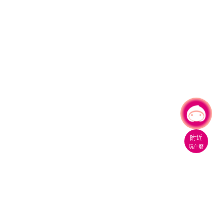
有事問小桃，一起遊桃園
附近
玩什麼