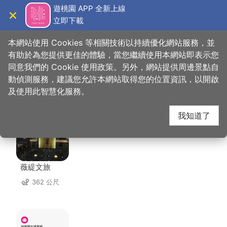
跳
遊桃園 APP 全新上線
到
立即下載
導覽
關閉
主
桃園觀光導覽網
首頁
>
想去的地方
>
美食、購物
>
鳳月堂果樹園
要
本網站使用 Cookies 等相關技術以持續優化網站服務，並
內
有助於為您提供更佳的體驗，當您繼續使用本網站即表示您
容
同意我們的 Cookie 使用政策。另外，網站提供周邊景點自
鳳月堂果樹園 周邊住宿
區
動偵測服務，建議您允許本網站取得您的位置資訊，以開啟
塊
及使用此智慧化服務。
共有 132 間店家
我知道了
薇緹文旅
362 公尺