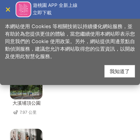
跳
遊桃園 APP 全新上線
到
立即下載
導覽
關閉
主
桃園觀光導覽網
首頁
>
想去的地方
>
美食、購物
>
采莊庭園餐廳
要
本網站使用 Cookies 等相關技術以持續優化網站服務，並
內
有助於為您提供更佳的體驗，當您繼續使用本網站即表示您
容
同意我們的 Cookie 使用政策。另外，網站提供周邊景點自
采莊庭園餐廳 周邊景點
區
動偵測服務，建議您允許本網站取得您的位置資訊，以開啟
塊
及使用此智慧化服務。
共有 107 處景點
我知道了
大溪埔頂公園
7.97 公里