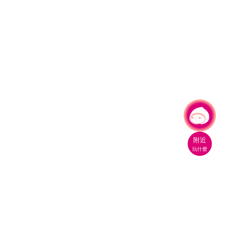
有事問小桃，一起遊桃園
附近
玩什麼