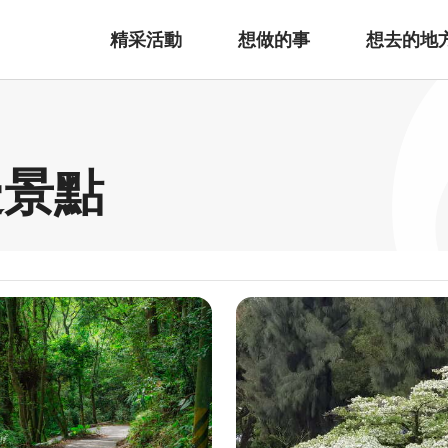
精采活動
想做的事
想去的地
邊景點