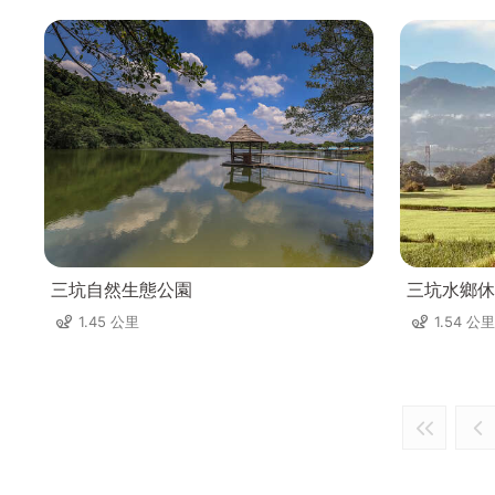
三坑自然生態公園
三坑水鄉休
1.45 公里
1.54 公里