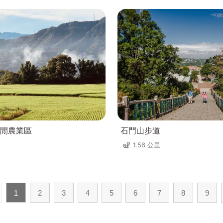
閒農業區
石門山步道
1.56 公里
1
2
3
4
5
6
7
8
9