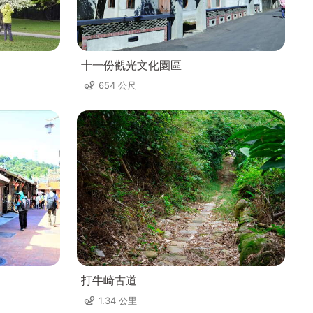
十一份觀光文化園區
654 公尺
打牛崎古道
1.34 公里