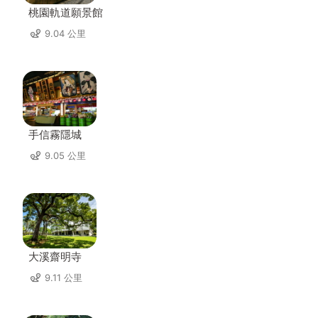
桃園軌道願景館
9.04 公里
手信霧隱城
9.05 公里
大溪齋明寺
9.11 公里