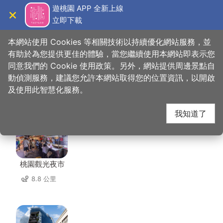
跳
遊桃園 APP 全新上線
到
立即下載
導覽
關閉
主
桃園觀光導覽網
首頁
>
想去的地方
>
美食、購物
>
饌園餐館
要
本網站使用 Cookies 等相關技術以持續優化網站服務，並
內
有助於為您提供更佳的體驗，當您繼續使用本網站即表示您
容
同意我們的 Cookie 使用政策。另外，網站提供周邊景點自
饌園餐館 周邊景點
區
動偵測服務，建議您允許本網站取得您的位置資訊，以開啟
塊
及使用此智慧化服務。
共有 128 處景點
我知道了
桃園觀光夜市
8.8 公里