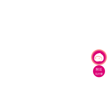
有事問小桃，一起遊桃園
|
附近
玩什麼