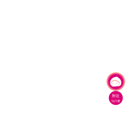
有事問小桃，一起遊桃園
|
附近
玩什麼