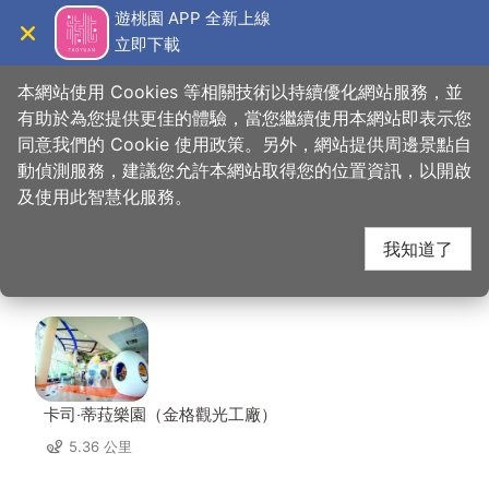
跳
遊桃園 APP 全新上線
到
立即下載
導覽
關閉
主
桃園觀光導覽網
首頁
>
想去的地方
>
美食、購物
>
福容大飯店 桃園
要
本網站使用 Cookies 等相關技術以持續優化網站服務，並
內
有助於為您提供更佳的體驗，當您繼續使用本網站即表示您
容
同意我們的 Cookie 使用政策。另外，網站提供周邊景點自
福容大飯店 桃園 周邊
區
動偵測服務，建議您允許本網站取得您的位置資訊，以開啟
塊
及使用此智慧化服務。
景點
我知道了
共有 111 處景點
卡司‧蒂菈樂園（金格觀光工廠）
5.36 公里