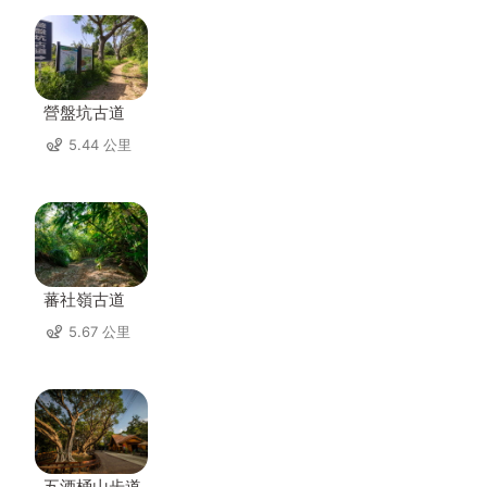
營盤坑古道
5.44 公里
蕃社嶺古道
5.67 公里
五酒桶山步道