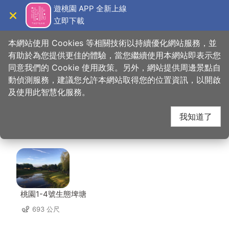
跳
遊桃園 APP 全新上線
到
立即下載
導覽
關閉
主
桃園觀光導覽網
首頁
>
想去的地方
>
美食、購物
>
泰味館-泰式料理
要
本網站使用 Cookies 等相關技術以持續優化網站服務，並
內
有助於為您提供更佳的體驗，當您繼續使用本網站即表示您
容
同意我們的 Cookie 使用政策。另外，網站提供周邊景點自
泰味館-泰式料理 周邊
區
動偵測服務，建議您允許本網站取得您的位置資訊，以開啟
塊
及使用此智慧化服務。
景點
我知道了
共有 133 處景點
桃園1-4號生態埤塘
693 公尺