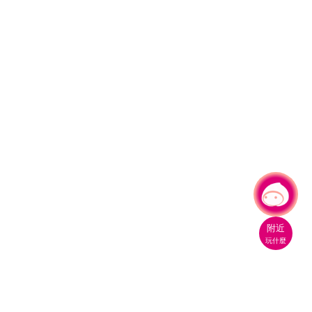
有事問小桃，一起遊桃園
附近
玩什麼