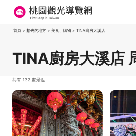
跳
到
主
要
桃園觀光導覽網
:::
首頁
>
想去的地方
>
美食、購物
>
TINA廚房大溪店
內
容
區
TINA廚房大溪店
塊
共有 132 處景點