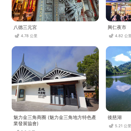
八德三元宮
興仁夜市
4.78 公里
4.82 公
魅力金三角商圈 (魅力金三角地方特色產
後慈湖
業發展協會)
5.21 公