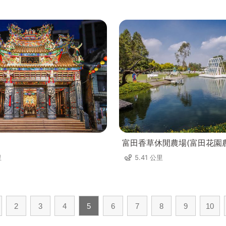
富田香草休閒農場(富田花園
里
5.41 公里
2
3
4
5
6
7
8
9
10