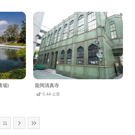
農場)
龍岡清真寺
5.44 公里
11