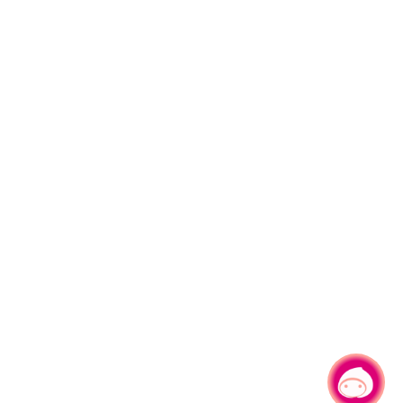
有事問小桃，一起遊桃園
|