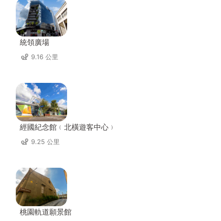
統領廣場
9.16 公里
經國紀念館﹙北橫遊客中心﹚
9.25 公里
桃園軌道願景館