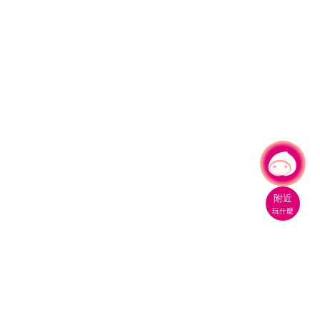
有事問小桃，一起遊桃園
附近
玩什麼