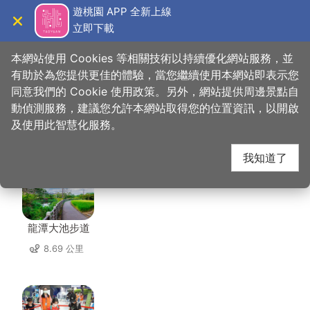
跳
遊桃園 APP 全新上線
到
立即下載
導覽
關閉
主
桃園觀光導覽網
首頁
>
想去的地方
>
美食、購物
>
阿嬌米干
要
本網站使用 Cookies 等相關技術以持續優化網站服務，並
內
有助於為您提供更佳的體驗，當您繼續使用本網站即表示您
容
同意我們的 Cookie 使用政策。另外，網站提供周邊景點自
阿嬌米干 周邊景點
區
動偵測服務，建議您允許本網站取得您的位置資訊，以開啟
塊
及使用此智慧化服務。
共有 142 處景點
我知道了
龍潭大池步道
8.69 公里