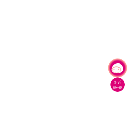
有事問小桃，一起遊桃園
|
附近
玩什麼