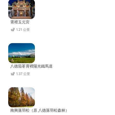
霄裡玉元宮
1.21 公里
八德茄苳霄裡陽光鐵馬道
1.37 公里
南興落羽松（原 八德落羽松森林）