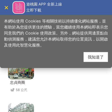
跳
遊桃園 APP 全新上線
到
立即下載
導覽
關閉
主
桃園觀光導覽網
首頁
>
想去的地方
>
美食、購物
>
版納傣味
要
本網站使用 Cookies 等相關技術以持續優化網站服務，並
內
有助於為您提供更佳的體驗，當您繼續使用本網站即表示您
容
同意我們的 Cookie 使用政策。另外，網站提供周邊景點自
版納傣味 周邊景點
區
動偵測服務，建議您允許本網站取得您的位置資訊，以開啟
塊
及使用此智慧化服務。
共有 143 處景點
我知道了
忠貞商圈
58 公尺