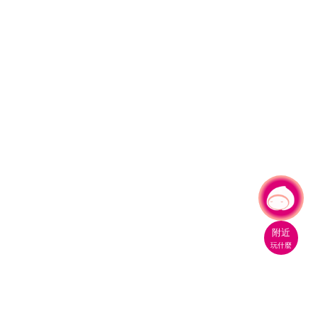
有事問小桃，一起遊桃園
|
附近
玩什麼