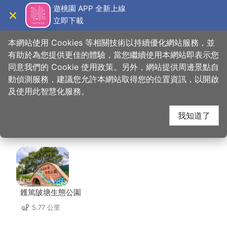
跳
遊桃園 APP 全新上線
到
立即下載
導覽
關閉
主
桃園觀光導覽網
首頁
>
想去的地方
>
美食、購物
>
合家歡阿婆麵店
要
本網站使用 Cookies 等相關技術以持續優化網站服務，並
內
有助於為您提供更佳的體驗，當您繼續使用本網站即表示您
容
同意我們的 Cookie 使用政策。另外，網站提供周邊景點自
合家歡阿婆麵店 周邊景
區
動偵測服務，建議您允許本網站取得您的位置資訊，以開啟
塊
及使用此智慧化服務。
點
我知道了
共有 142 處景點
鑊篤陂塘生態公園
5.77 公里