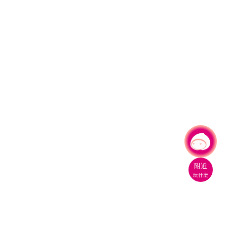
有事問小桃，一起遊桃園
|
附近
玩什麼