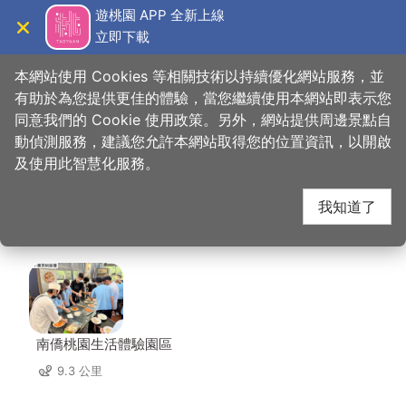
跳
遊桃園 APP 全新上線
到
立即下載
導覽
關閉
主
桃園觀光導覽網
首頁
>
想去的地方
>
美食、購物
>
雲峰雲南風味館
要
本網站使用 Cookies 等相關技術以持續優化網站服務，並
內
有助於為您提供更佳的體驗，當您繼續使用本網站即表示您
容
同意我們的 Cookie 使用政策。另外，網站提供周邊景點自
雲峰雲南風味館 周邊景
區
動偵測服務，建議您允許本網站取得您的位置資訊，以開啟
塊
及使用此智慧化服務。
點
我知道了
共有 142 處景點
南僑桃園生活體驗園區
9.3 公里