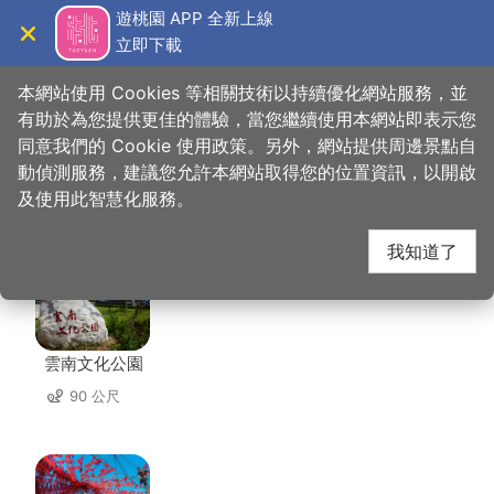
跳
遊桃園 APP 全新上線
到
立即下載
導覽
關閉
主
桃園觀光導覽網
首頁
>
想去的地方
>
美食、購物
>
忠貞米干
要
本網站使用 Cookies 等相關技術以持續優化網站服務，並
內
有助於為您提供更佳的體驗，當您繼續使用本網站即表示您
容
同意我們的 Cookie 使用政策。另外，網站提供周邊景點自
忠貞米干 周邊景點
區
動偵測服務，建議您允許本網站取得您的位置資訊，以開啟
塊
及使用此智慧化服務。
共有 142 處景點
我知道了
雲南文化公園
90 公尺