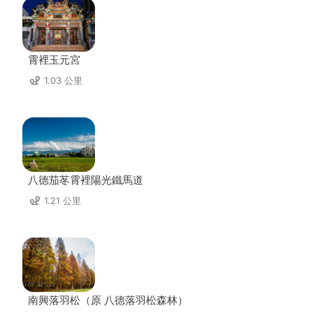
霄裡玉元宮
1.03 公里
八德茄苳霄裡陽光鐵馬道
1.21 公里
南興落羽松（原 八德落羽松森林）