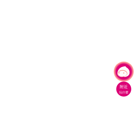
有事問小桃，一起遊桃園
附近
玩什麼