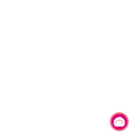
有事問小桃，一起遊桃園
|