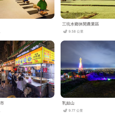
三坑水鄉休閒農業區
里
9.58 公里
市
乳姑山
里
9.77 公里