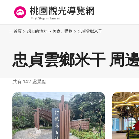
跳
到
主
要
桃園觀光導覽網
:::
首頁
>
想去的地方
>
美食、購物
>
忠貞雲鄉米干
內
容
區
忠貞雲鄉米干 周
塊
共有 142 處景點