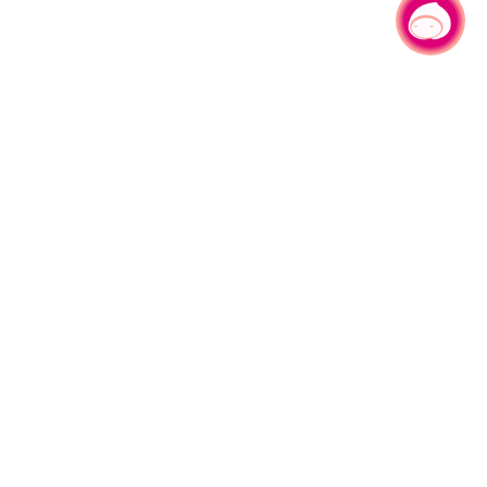
有事問小桃，一起遊桃園
旅遊局
網站導覽
資訊安全政策
園區縣府路1號
網站資料開放宣告
1#6209
隱私權政策
週五
行政資訊網
午13:00至17:00
參訪人次
91,817,191