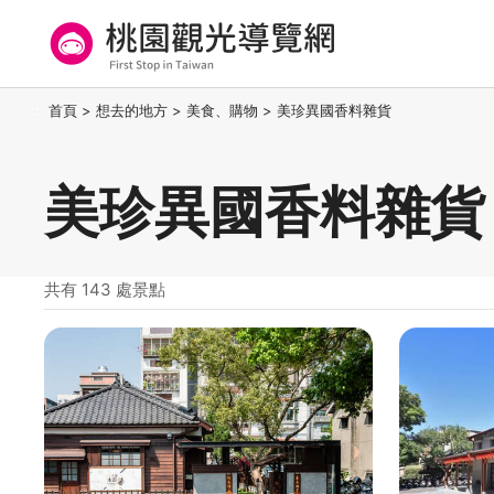
跳
到
主
要
桃園觀光導覽網
:::
首頁
>
想去的地方
>
美食、購物
>
美珍異國香料雜貨
內
容
區
美珍異國香料雜貨
塊
共有 143 處景點