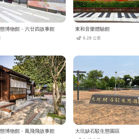
態博物館﹣六廿四故事館
東和音樂體驗館
里
6.28 公里
態博物館﹣鳳飛飛故事館
大坑缺石駁生態園區