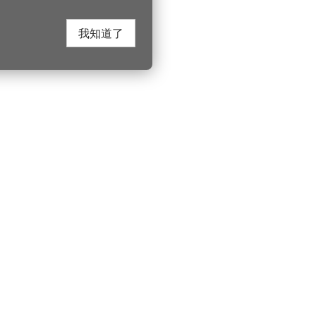
我知道了
在這裡找到我們
桃園市政府觀光
遊桃園
Instagram
330206 桃園市桃
電話：(03)332-210
園風景區管理處
YouTube
服務時間：週一至
遊桃園
市政信箱
上午8:00至12:00 下
索北橫