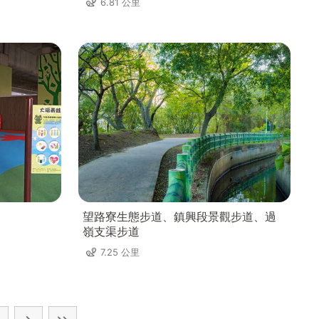
6.81 公里
望路寮生態步道、鎮興段景觀步道、過
嶺支渠步道
7.25 公里