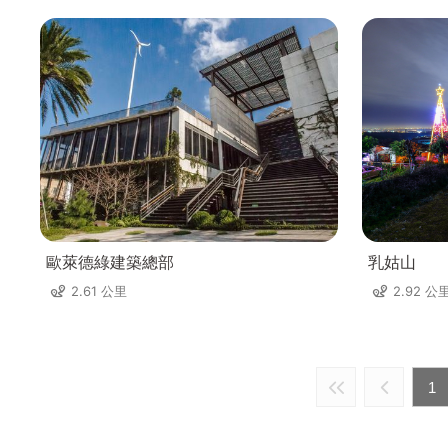
歐萊德綠建築總部
乳姑山
2.61 公里
2.92 公
1