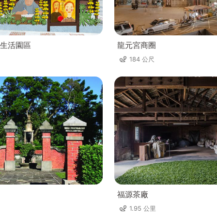
生活園區
龍元宮商圈
184 公尺
福源茶廠
1.95 公里