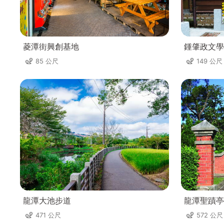
菱潭街興創基地
鍾肇政文學
85 公尺
149 公尺
龍潭大池步道
龍潭聖蹟亭
471 公尺
572 公尺