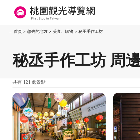
跳
到
主
要
桃園觀光導覽網
:::
首頁
>
想去的地方
>
美食、購物
>
秘丞手作工坊
內
容
區
秘丞手作工坊 周
塊
共有 121 處景點