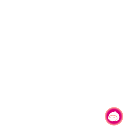
有事問小桃，一起遊桃園
|