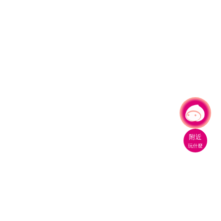
有事問小桃，一起遊桃園
附近
玩什麼