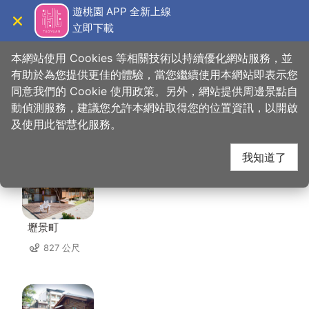
跳
遊桃園 APP 全新上線
到
立即下載
導覽
關閉
主
桃園觀光導覽網
首頁
>
想去的地方
>
美食、購物
>
新百王餐廳
要
本網站使用 Cookies 等相關技術以持續優化網站服務，並
內
有助於為您提供更佳的體驗，當您繼續使用本網站即表示您
容
同意我們的 Cookie 使用政策。另外，網站提供周邊景點自
新百王餐廳 周邊景點
區
動偵測服務，建議您允許本網站取得您的位置資訊，以開啟
塊
及使用此智慧化服務。
共有 142 處景點
我知道了
壢景町
827 公尺