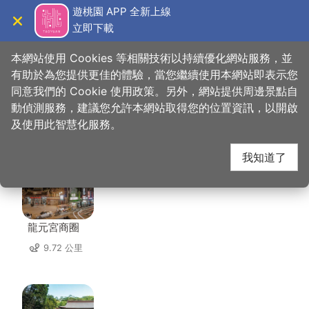
跳
遊桃園 APP 全新上線
到
立即下載
導覽
關閉
主
桃園觀光導覽網
首頁
>
想去的地方
>
美食、購物
>
皇帝嶺會館
要
本網站使用 Cookies 等相關技術以持續優化網站服務，並
內
有助於為您提供更佳的體驗，當您繼續使用本網站即表示您
容
同意我們的 Cookie 使用政策。另外，網站提供周邊景點自
皇帝嶺會館 周邊景點
區
動偵測服務，建議您允許本網站取得您的位置資訊，以開啟
塊
及使用此智慧化服務。
共有 154 處景點
我知道了
龍元宮商圈
9.72 公里