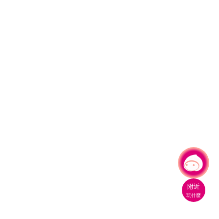
有事問小桃，一起遊桃園
|
附近
玩什麼