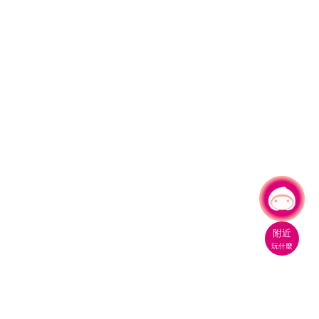
有事問小桃，一起遊桃園
|
附近
玩什麼