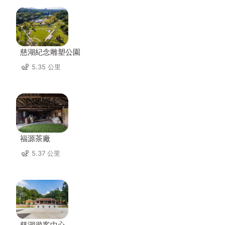
慈湖紀念雕塑公園
5.35 公里
福源茶廠
5.37 公里
慈湖遊客中心