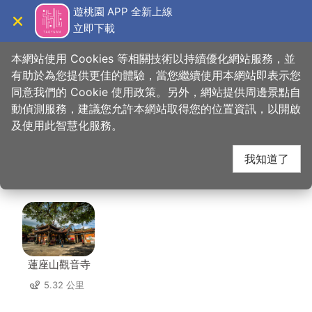
跳
遊桃園 APP 全新上線
到
立即下載
導覽
關閉
主
桃園觀光導覽網
首頁
>
想去的地方
>
美食、購物
>
全家鱘龍活魚餐廳
要
本網站使用 Cookies 等相關技術以持續優化網站服務，並
內
有助於為您提供更佳的體驗，當您繼續使用本網站即表示您
容
同意我們的 Cookie 使用政策。另外，網站提供周邊景點自
全家鱘龍活魚餐廳 周邊
區
動偵測服務，建議您允許本網站取得您的位置資訊，以開啟
塊
及使用此智慧化服務。
景點
我知道了
共有 106 處景點
蓮座山觀音寺
5.32 公里