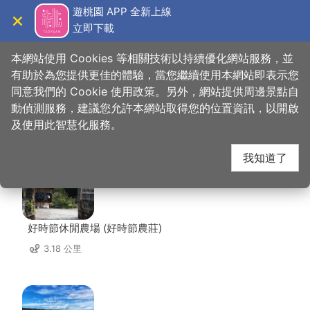
跳
遊桃園 APP 全新上線
到
立即下載
導覽
關閉
主
桃園觀光導覽網
首頁
>
想去的地方
>
美食、購物
>
正豐米麩
要
本網站使用 Cookies 等相關技術以持續優化網站服務，並
內
有助於為您提供更佳的體驗，當您繼續使用本網站即表示您
容
同意我們的 Cookie 使用政策。另外，網站提供周邊景點自
正豐米麩 周邊景點
區
動偵測服務，建議您允許本網站取得您的位置資訊，以開啟
塊
及使用此智慧化服務。
共有 122 處景點
我知道了
好時節休閒農場 (好時節農莊)
3.18 公里