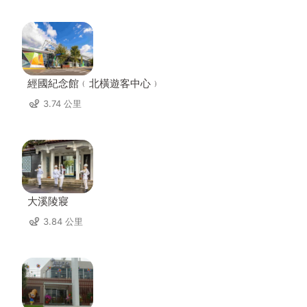
經國紀念館﹙北橫遊客中心﹚
3.74 公里
大溪陵寢
3.84 公里