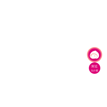
有事問小桃，一起遊桃園
|
附近
玩什麼