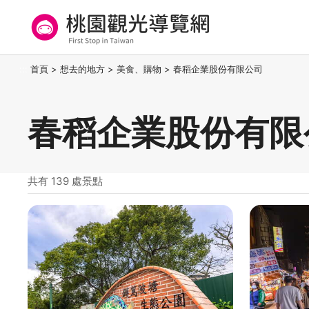
跳
到
主
要
桃園觀光導覽網
:::
首頁
>
想去的地方
>
美食、購物
>
春稻企業股份有限公司
內
容
區
春稻企業股份有限
塊
共有 139 處景點