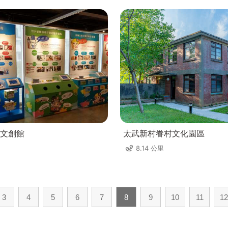
文創館
太武新村眷村文化園區
8.14 公里
3
4
5
6
7
8
9
10
11
12