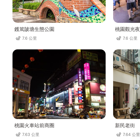
鑊篤陂塘生態公園
桃園觀光夜
7.6 公里
7.6 公里
桃園火車站前商圈
新民老街
7.63 公里
7.64 公里