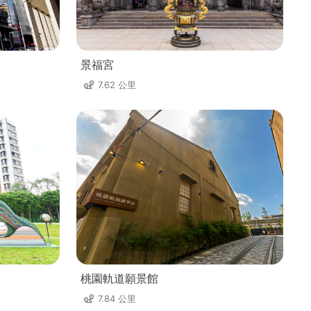
景福宮
7.62 公里
桃園軌道願景館
7.84 公里