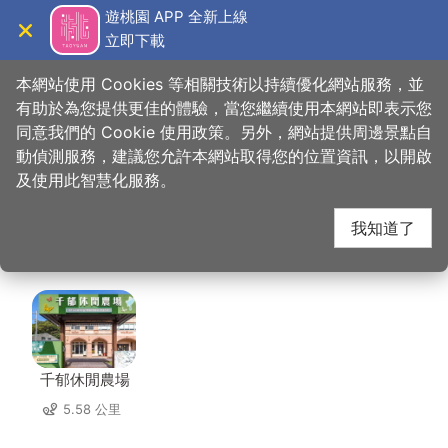
跳
遊桃園 APP 全新上線
到
立即下載
導覽
關閉
主
桃園觀光導覽網
首頁
>
想去的地方
>
美食、購物
>
向記食品有限公司
要
本網站使用 Cookies 等相關技術以持續優化網站服務，並
內
有助於為您提供更佳的體驗，當您繼續使用本網站即表示您
容
同意我們的 Cookie 使用政策。另外，網站提供周邊景點自
向記食品有限公司 周邊
區
動偵測服務，建議您允許本網站取得您的位置資訊，以開啟
塊
及使用此智慧化服務。
景點
我知道了
共有 87 處景點
千郁休閒農場
5.58 公里