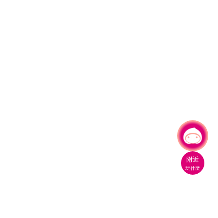
有事問小桃，一起遊桃園
附近
玩什麼