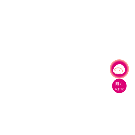
有事問小桃，一起遊桃園
附近
玩什麼