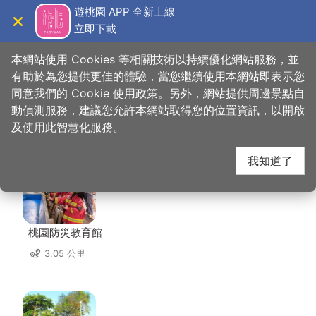
跳
遊桃園 APP 全新上線
到
立即下載
導覽
關閉
主
桃園觀光導覽網
首頁
>
想去的地方
>
美食、購物
>
傳香美食館
要
本網站使用 Cookies 等相關技術以持續優化網站服務，並
內
有助於為您提供更佳的體驗，當您繼續使用本網站即表示您
容
同意我們的 Cookie 使用政策。另外，網站提供周邊景點自
傳香美食館 周邊景點
區
動偵測服務，建議您允許本網站取得您的位置資訊，以開啟
塊
及使用此智慧化服務。
共有 136 處景點
我知道了
桃園防災教育館
3.05 公里