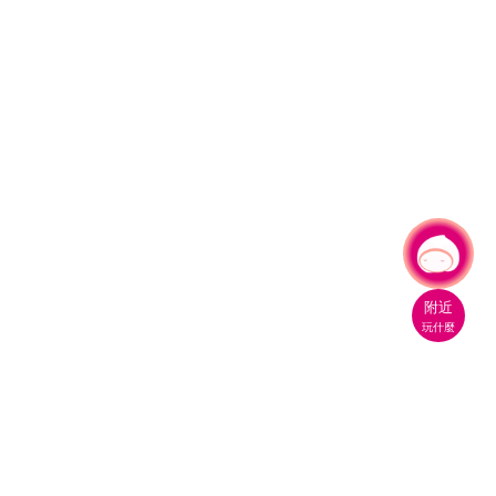
有事問小桃，一起遊桃園
|
附近
玩什麼