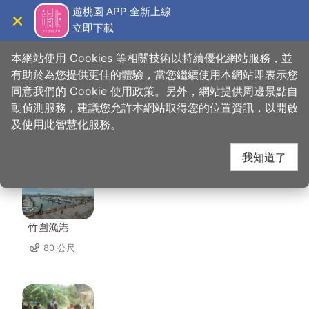
跳
遊桃園 APP 全新上線
到
立即下載
導覽
關閉
主
桃園觀光導覽網
首頁
>
想去的地方
>
美食、購物
>
正福伯活海鮮
要
本網站使用 Cookies 等相關技術以持續優化網站服務，並
內
有助於為您提供更佳的體驗，當您繼續使用本網站即表示您
容
同意我們的 Cookie 使用政策。另外，網站提供周邊景點自
正福伯活海鮮 周邊景點
區
動偵測服務，建議您允許本網站取得您的位置資訊，以開啟
塊
及使用此智慧化服務。
共有 32 處景點
我知道了
竹圍漁港
80 公尺