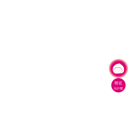
有事問小桃，一起遊桃園
|
附近
玩什麼