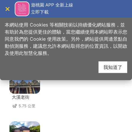
跳
遊桃園 APP 全新上線
到
立即下載
導覽
關閉
主
桃園觀光導覽網
首頁
>
想去的地方
>
美食、購物
>
光復雲仙小館
要
本網站使用 Cookies 等相關技術以持續優化網站服務，並
內
有助於為您提供更佳的體驗，當您繼續使用本網站即表示您
容
同意我們的 Cookie 使用政策。另外，網站提供周邊景點自
光復雲仙小館 周邊景點
區
動偵測服務，建議您允許本網站取得您的位置資訊，以開啟
塊
及使用此智慧化服務。
共有 140 處景點
我知道了
大溪老街
5.75 公里