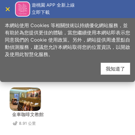
跳
遊桃園 APP 全新上線
到
立即下載
導覽
關閉
主
桃園觀光導覽網
首頁
>
想去的地方
>
美食、購物
>
COFFEE OKANE
要
本網站使用 Cookies 等相關技術以持續優化網站服務，並
內
有助於為您提供更佳的體驗，當您繼續使用本網站即表示您
容
同意我們的 Cookie 使用政策。另外，網站提供周邊景點自
COFFEE OKANE 周邊
區
動偵測服務，建議您允許本網站取得您的位置資訊，以開啟
塊
及使用此智慧化服務。
景點
我知道了
共有 126 處景點
金車咖啡文教館
8.91 公里