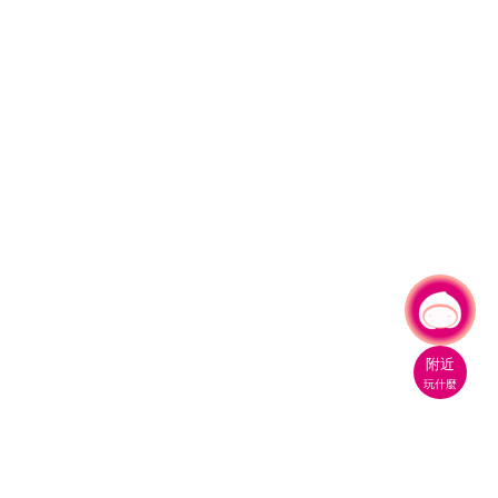
有事問小桃，一起遊桃園
附近
玩什麼